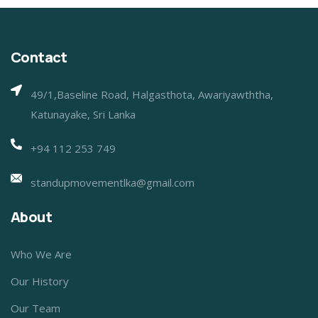
Contact
49/1,Baseline Road, Halgasthota, Awariyawththa,
Katunayake, Sri Lanka
+94 112 253 749
standupmovementlka@gmail.com
About
Who We Are
Our History
Our Team