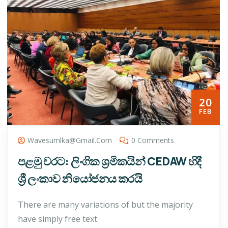
20
FEB
Wavesumlka@gmail.com
0 Comments
පළමු වරට: ලිංගික ශ්‍රමිකයින් CEDAW හිදී
ශ්‍රී ලංකාව නියෝජනය කරයි
There are many variations of but the majority
have simply free text.